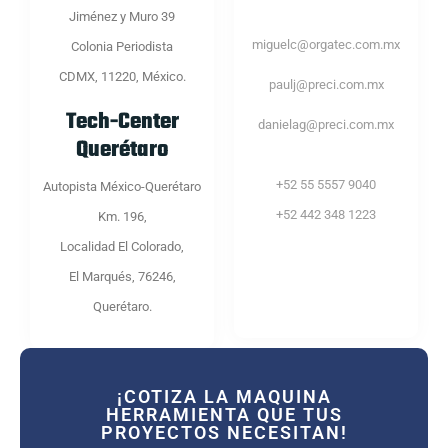
Jiménez y Muro 39
miguelc@orgatec.com.mx
Colonia Periodista
CDMX, 11220, México.
paulj@preci.com.mx
Tech-Center
danielag@preci.com.mx
Querétaro
+52 55 5557 9040
Autopista México-Querétaro
+52 442 348 1223
Km. 196,
Localidad El Colorado,
El Marqués, 76246,
Querétaro.
¡COTIZA LA MAQUINA
HERRAMIENTA QUE TUS
PROYECTOS NECESITAN!