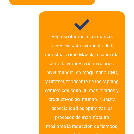
Representamos a las marcas
líderes en cada segmento de la
industria, como Mazak, reconocida
como la empresa número uno a
nivel mundial en maquinaria CNC,
y Brother, fabricante de los tapping
centers con cono 30 más rápidos y
productivos del mundo. Nuestra
especialidad es optimizar los
procesos de manufactura
mediante la reducción de tiempos,