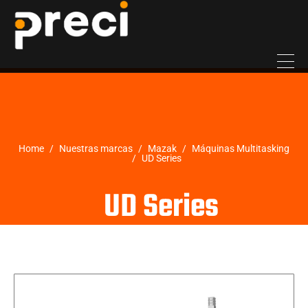
Home
Nuestras marcas
Mazak
Máquinas Multitasking
UD Series
UD Series